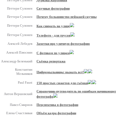
Петтери Сулонен
Дурилка Картонная
Петтери Сулонен
Скучные фотографии
Петтери Сулонен
Почему большинство пейзажей скучны
Петтери Сулонен
Как снимать на улице
Петтери Сулонен
Телефото - для трусов
Алексей Лебедев
Заметки про уличную фотографию
Алексей Плюснин
С фотиком по улицам
Александр Беленький
Съёмка репортажа
Константин
Цифромыльницы: выжать всё!
Мельников
Paul Faust
150 простых сюжетов для съёмки
Справочник-путеводитель по ошибкам начинающе
Антон Вершовский
фотографа
Павел Смирнов
Перспектива в фотографии
Елена Счастливая
Объём кадра фотографии