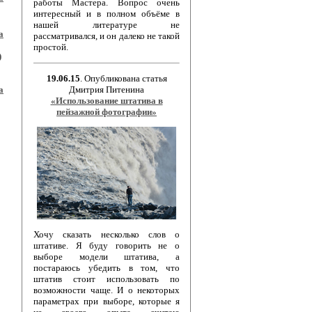
работы Мастера. Вопрос очень
интересный и в полном объёме в
нашей литературе не
а
рассматривался, и он далеко не такой
простой.
)
19.06.15
. Опубликована статья
Дмитрия Питенина
а
«Использование штатива в
пейзажной фотографии»
Хочу сказать несколько слов о
штативе. Я буду говорить не о
выборе модели штатива, а
постараюсь убедить в том, что
штатив стоит использовать по
возможности чаще. И о некоторых
параметрах при выборе, которые я