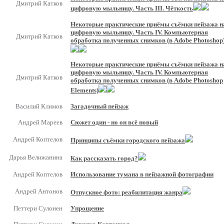
Дмитрий Катков
цифровую мыльницу. Часть III. Чёткость
Некоторые практические приёмы съёмки пейзажа н
цифровую мыльницу. Часть IV. Компьютерная
Дмитрий Катков
обработка полученных снимков (в Adobe Photoshop
Некоторые практические приёмы съёмки пейзажа н
цифровую мыльницу. Часть IV. Компьютерная
Дмитрий Катков
обработка полученных снимков (в Adobe Photoshop
Elements)
Василий Климов
Загадочный пейзаж
Андрей Мареев
Сюжет один - но он всё новый
Андрей Коптелов
Принципы съёмки городского пейзажа
Дарья Велижанина
Как рассказать город?
Андрей Коптелов
Использование тумана в пейзажной фотографии
Андрей Антонов
Отпускное фото: реабилитация жанра
Петтери Сулонен
Упрощение