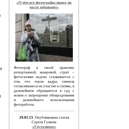
«О чём все фотографы знают, но
часто забывают»
и
Фотограф в своей практике
ом
репортажной, жанровой, стрит –
фотосъемки подчас сталкивается с
тем, что герои кадра, сначала
согласившиеся на участие в съемке, в
дальнейшем обращаются в суд с
иском о запрещении обнародования
)
и дальнейшего использования
фотоработы.
29.01.15
. Опубликована статья
Сергея Гуляева
«Глухозимье»