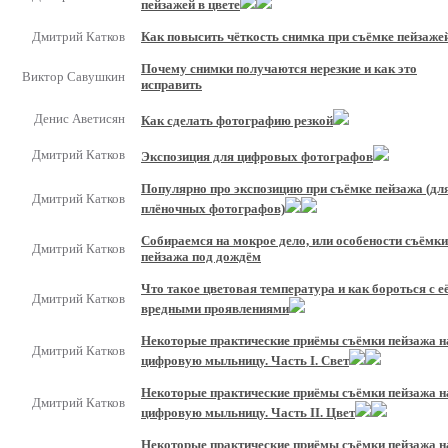
пейзажей в цвете
Дмитрий Катков
Как повысить чёткость снимка при съёмке пейзаже
Почему снимки получаются нерезкие и как это
Виктор Савушкин
исправить
Денис Аветисян
Как сделать фотографию резкой
Дмитрий Катков
Экспозиция для цифровых фотографов
Популярно про экспозицию при съёмке пейзажа (дл
Дмитрий Катков
плёночных фотографов)
Собираемся на мокрое дело, или особености съёмки
Дмитрий Катков
пейзажа под дождём
Что такое цветовая температура и как бороться с е
Дмитрий Катков
вредными проявлениями
Некоторые практические приёмы съёмки пейзажа н
Дмитрий Катков
цифровую мыльницу. Часть I. Свет
Некоторые практические приёмы съёмки пейзажа н
Дмитрий Катков
цифровую мыльницу. Часть II. Цвет
Некоторые практические приёмы съёмки пейзажа н