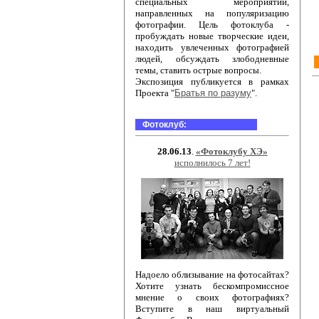
специальных мероприятий,
направленных на популяризацию
фотографии. Цель фотоклуба -
пробуждать новые творческие идеи,
находить увлеченных фотографией
людей, обсуждать злободневные
темы, ставить острые вопросы.
Экспозиция публикуется в рамках
Проекта "
Братья по разуму
".
Фотоклуб:
28.06.13
.
«Фотоклубу ХЭ»
исполнилось 7 лет!
Надоело облизывание на фотосайтах?
Хотите узнать бескомпромиссное
мнение о своих фотографиях?
Вступите в наш виртуальный