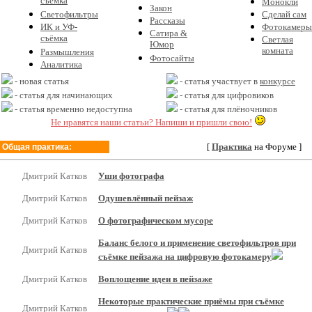
съёмка
Монокли
Закон
Светофильтры
Сделай сам
Рассказы
ИК и УФ-
Фотокамеры
Сатира &
съёмка
Светлая
Юмор
комната
Размышления
Фотосайты
Аналитика
- новая статья
- статья участвует в
конкурсе
- статья для начинающих
- статья для цифровиков
- статья временно недоступна
- статья для плёночников
Не нравятся наши статьи? Напиши и пришли свою!
[
Практика
на Форуме ]
Общая практика:
Дмитрий Катков
Уши фотографа
Дмитрий Катков
Одушевлённый пейзаж
Дмитрий Катков
О фотографическом мусоре
Баланс белого и применение светофильтров при
Дмитрий Катков
съёмке пейзажа на цифровую фотокамеру
Дмитрий Катков
Воплощение идеи в пейзаже
Некоторые практические приёмы при съёмке
Дмитрий Катков