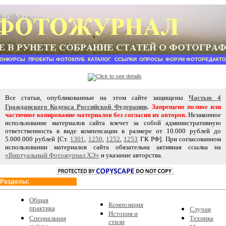
КОНКУРСЫ
ПРОЕКТЫ
ФОТОКЛУБ
КАТАЛОГ
ССЫЛКИ
ОПРОСЫ
ФОРУМ
ФОТОРЕДАКТО
Все статьи, опубликованные на этом сайте защищены
Частью 4
.
Гражданского Кодекса Российской Федерации
Запрещено полное или
частичное копирование материалов без согласия их авторов.
Незаконное
использование материалов сайта влечет за собой административную
ответственность в виде компенсации в размере от 10.000 рублей до
5.000.000 рублей [Ст.
1301
,
1250
,
1252
,
1253
ГК РФ]. При согласованном
использовании материалов сайта обязательна активная ссылка на
«Виртуальный Фотожурнал ХЭ»
и указание авторства.
Разделы:
Общая
Композиция
практика
Случаи
История и
Специальная
Техника
стили