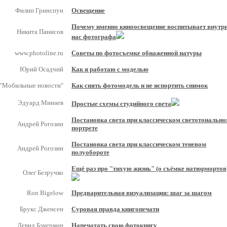
Филип Гринспун
Освещение
Почему именно киноосвещение воспитывает внутр
Никита Панисов
нас фотографа
www.photoline.ru
Советы по фотосъемке обнаженной натуры
Юрий Осадчий
Как я работаю с моделью
"Мобильные новости"
Как снять фотомодель и не испортить снимок
Эдуард Минаев
Простые схемы студийного света
Постановка света при классическом светотональн
Андрей Рогозин
портрете
Постановка света при классическом теневом
Андрей Рогозин
полуобороте
Ещё раз про "тихую жизнь" (о съёмке натюрмортов
Олег Безручко
Ron Bigelow
Предварительная визуализация: шаг за шагом
Брукс Дженсен
Суровая правда книгопечати
Девид Бэкерман
Напечатать свою фотокнигу