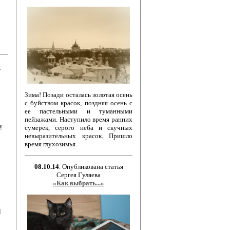
у
Зима! Позади осталась золотая осень
с буйством красок, поздняя осень с
ее пастельными и туманными
пейзажами. Наступило время ранних
и
сумерек, серого неба и скучных
невыразительных красок. Пришло
время глухозимья.
08.10.14
. Опубликована статья
Сергея Гуляева
«Как выбрать...»
й