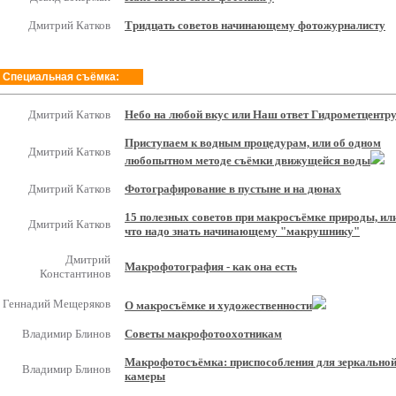
Дмитрий Катков
Тридцать советов начинающему фотожурналисту
Специальная съёмка:
Дмитрий Катков
Небо на любой вкус или Наш ответ Гидрометцентр
Приступаем к водным процедурам, или об одном
Дмитрий Катков
любопытном методе съёмки движущейся воды
Дмитрий Катков
Фотографирование в пустыне и на дюнах
15 полезных советов при макросъёмке природы, ил
Дмитрий Катков
что надо знать начинающему "макрушнику"
Дмитрий
Макрофотография - как она есть
Константинов
Геннадий Мещеряков
О макросъёмке и художественности
Владимир Блинов
Советы макрофотоохотникам
Макрофотосъёмка: приспособления для зеркально
Владимир Блинов
камеры