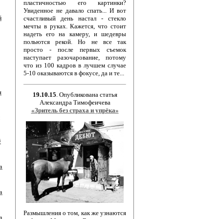
пластичностью его картинки?
Увиденное не давало спать... И вот
й
счастливый день настал - стекло
мечты в руках. Кажется, что стоит
надеть его на камеру, и шедевры
польются рекой. Но не все так
просто - после первых съемок
наступает разочарование, потому
что из 100 кадров в лучшем случае
5-10 оказываются в фокусе, да и те...
я
19.10.15
. Опубликована статья
Александра Тимофеичева
«Зритель без страха и упрёка»
ё
а
а
Размышления о том, как же узнаются
а