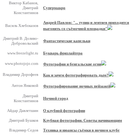
Виктор Кабанов,
Дмитрий
Супермакро
Константинов
Андрей Павлов: "... тупиц и лентяев приходится
Василь Хлебоказов
выгонять со съёмочной площадки"
Дмитрий В. Доливо-
Фантастические капельки
Добровольский
www.freezelight.ru
Букварь фризлайтера
www.photojojo.com
Фотография и бенгальские огни
Владимир Дорофеев
Как и зачем фотографировать дым?
Антон Янковой
Фотографирование ночных пейзажей
Дмитрий
Ночной город
Константинов
Айдар Давлетшин
О клубной фотографии
Дмитрий Бушков
Клубная фотография. Советы начинающим
Владимир Седов
Техника и нюансы съёмки в ночном клубе