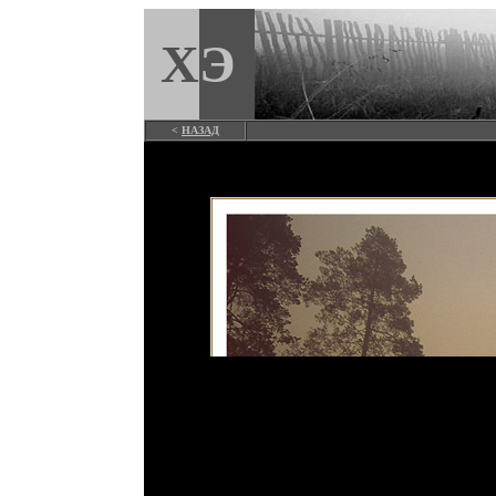
Х
Э
<
НАЗАД