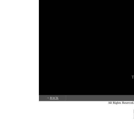
Т
<
BACK
All Rights Reserv